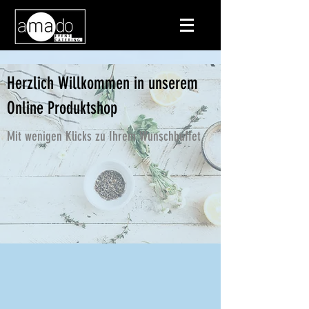
Herzlich Willkommen in unserem
Online Produktshop
Mit wenigen Klicks zu Ihrem Wunschbuffet