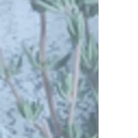
Schokoladenpudding
Art.-Nr.
19002
€ 3,00
vegetarisch
ab 10 Stck.
lieferbar
Menge:
10
Mindestbestellmenge: 10 Artikel
Weitere hinzufügen
In den Warenkorb
Zur Kasse
Auf den Merkzettel
Favorit
Als Favorit markiert
Favoriten anzeigen
Schokoladenpudding
Artikelbeschreibung:
Mit Sahne verfeinert, mit Vanillesauce
enthaltene Allergene
Laktose
Ernährung
vegetarisch
Mehr anzeigen
Produkte suchen
Mein Benutzerkonto
Bestellungen verfolgen