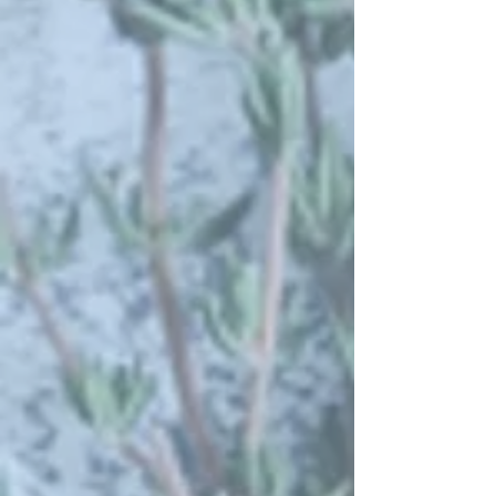
Schafskäsecreme [Kräuter]
Art.-Nr.
18038
€ 19,00
vegetarisch
lieferbar
Menge:
1
Weitere hinzufügen
In den Warenkorb
Zur Kasse
Auf den Merkzettel
Favorit
Als Favorit markiert
Favoriten anzeigen
Schafskäsecreme [Kräuter]
Artikelbeschreibung:
Schafskäse mit Knoblauch & frischen
Kräutern 500g
enthaltene Allergene
Laktose
Ernährung
vegetarisch
Mehr anzeigen
Produkte suchen
Mein Benutzerkonto