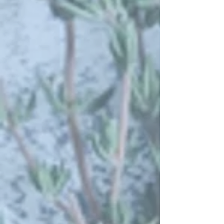
Partyplatte
Art.-Nr.
16007
€ 8,00
ab 10 Portionen
lieferbar
Menge:
10
Mindestbestellmenge: 10 Artikel
Weitere hinzufügen
In den Warenkorb
Zur Kasse
Auf den Merkzettel
Favorit
Als Favorit markiert
Favoriten anzeigen
Partyplatte
Artikelbeschreibung:
Mit je 1 Partyboulette, Partyschnitzel &
Partykeulchen vom Hähnchen [warm]
enthaltene Allergene
Laktose, Gluten, Ei, Senf,
Lupinen, Sulfite
Ernährung
Mehr anzeigen
Produkte suchen