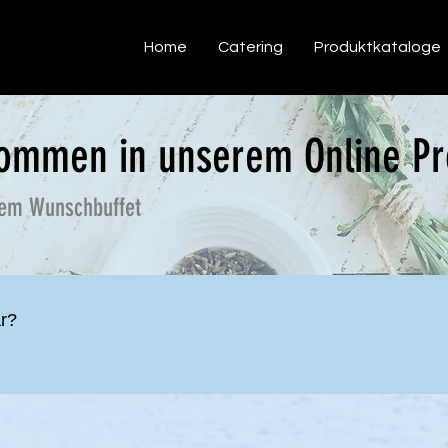
Home
Catering
Produktkataloge
lkommen in unserem Online P
rem Wunschbuffet
r?