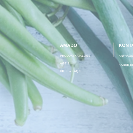
AMADO
KONT
PRODUKTKATALOGE
ANFRAGE
AGB´S
KARRIERE
HILFE & FAQ´S