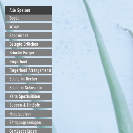
Shop
/
Alle Speisen
Alle Speisen
Bagel
Wraps
Sandwiches
Belegte Brötchen
Brioche Burger
Fingerfood
Fingerfood Arrangements
Salate im Becher
Salate in Schüsseln
Kalte Spezialitäten
Suppen & Eintöpfe
Hauptspeisen
Sättigungsbeilagen
Gemüsebeilagen