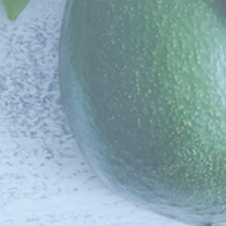
Carpaccio vom Rind
Art.-Nr.
13002
€ 70,00
Inhalt: 1Kg
lieferbar
Menge: