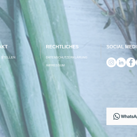
AKT
RECHTLICHES
SOCIAL MED
 STELLEN
DATENSCHUTZERKLÄRUNG
IMPRESSUM
​