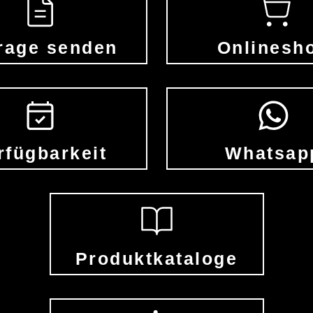
rage senden
Onlinesh
rfügbarkeit
Whatsap
Produktkataloge